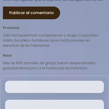
Navegación
Previous
Previous
post:
GAD Parroquial Rural «La Esperanza» y Grupo Corporativo
de
«Edith González» fortalecen lazos institucionales en
beneficio de los habitantes
entradas
Next
Next
post:
Más de 630 animales de granja fueron desparasitados
gratuitamente junto a la Prefectura de Pichincha.