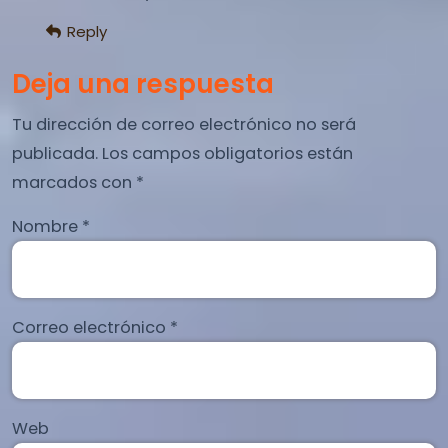
Reply
Deja una respuesta
Tu dirección de correo electrónico no será
publicada.
Los campos obligatorios están
marcados con
*
Nombre
*
Correo electrónico
*
Web