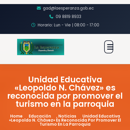
gad@laesperanza.gob.ec
09 8819 8933
Horario: Lun - Vie | 08:00 - 17:00
Unidad Educativa
«Leopoldo N. Chávez» es
reconocida por promover el
turismo en la parroquia
Home
Educación
,
Noticias
Unidad Educativa
«Leopoldo N. Chávez» Es Reconocida Por Promover El
Turismo En La Parroquia