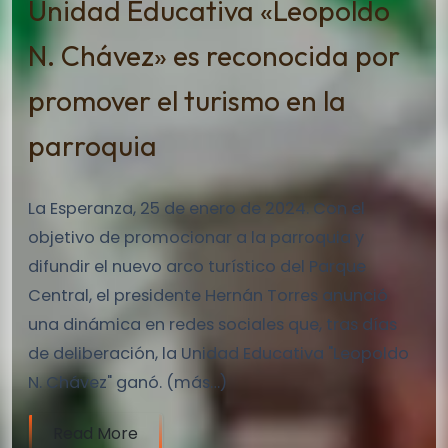
Unidad Educativa «Leopoldo
N. Chávez» es reconocida por
promover el turismo en la
parroquia
La Esperanza, 25 de enero de 2024. Con el
objetivo de promocionar a la parroquia y
difundir el nuevo arco turístico del Parque
Central, el presidente Hernán Torres anunció
una dinámica en redes sociales que, tras días
de deliberación, la Unidad Educativa "Leopoldo
N. Chávez" ganó. (más…)
Read More