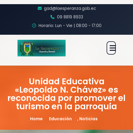
gad@laesperanza.gob.ec
09 8819 8933
Horario: Lun - Vie | 08:00 - 17:00
Unidad Educativa
«Leopoldo N. Chávez» es
reconocida por promover el
turismo en la parroquia
Home
Educación
,
Noticias