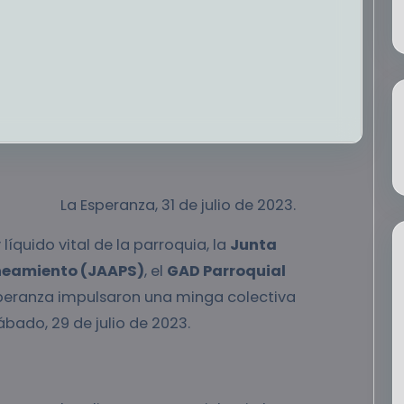
La Esperanza, 31 de julio de 2023.
líquido vital de la parroquia, la
Junta
neamiento (JAAPS)
, el
GAD Parroquial
peranza impulsaron una minga colectiva
bado, 29 de julio de 2023.