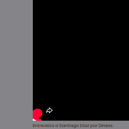
Entrevista a Santiago Díaz por
Diness
.