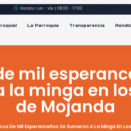
Horario: Lun - Vie | 08:00 - 17:00
roquial
La Parroquia
Transparencia
Rendic
de mil esperanc
 la minga en l
de Mojanda
ca De Mil Esperanceños Se Sumaron A La Minga En L