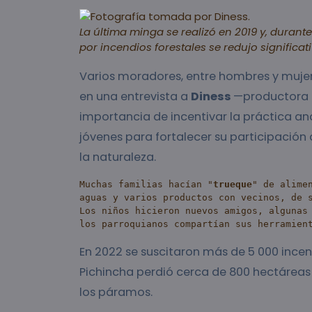
La última minga se realizó en 2019 y, durant
por incendios forestales se redujo significa
Varios moradores, entre hombres y mujer
en una entrevista a
Diness
—productora a
importancia de incentivar la práctica anc
jóvenes para fortalecer su participación
la naturaleza.
Muchas familias hacían "
trueque
" de alime
aguas y varios productos con vecinos, de s
Los niños hicieron nuevos amigos, algunas 
los parroquianos compartían sus herramien
En 2022 se suscitaron más de 5 000 incend
Pichincha perdió cerca de 800 hectáreas
los páramos.