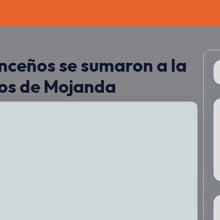
nceños se sumaron a la
os de Mojanda