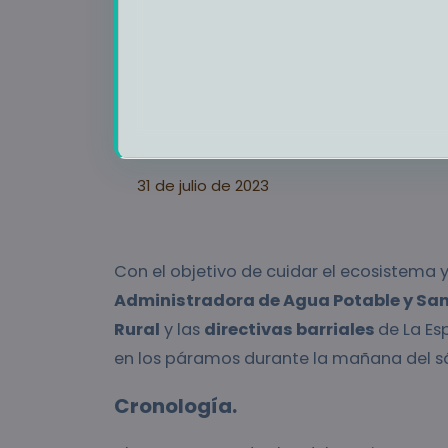
31 de julio de 2023
Con el objetivo de cuidar el ecosistema y 
Administradora de Agua Potable y Sa
Rural
y las
directivas barriales
de La Es
en los páramos durante la mañana del sá
Cronología.