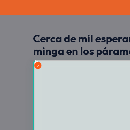
Cerca de mil espera
minga en los páram