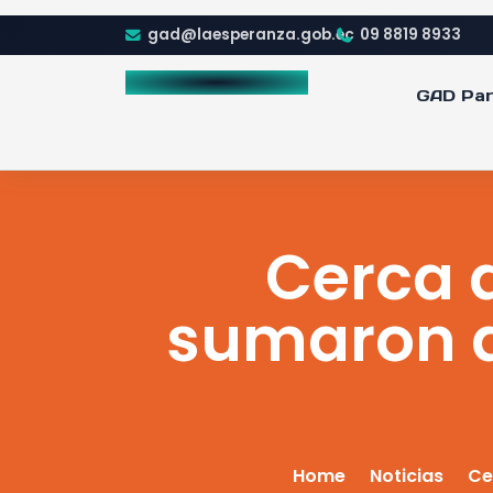
gad@laesperanza.gob.ec
09 8819 8933
GAD Par
Cerca 
sumaron a
Home
Noticias
Cer