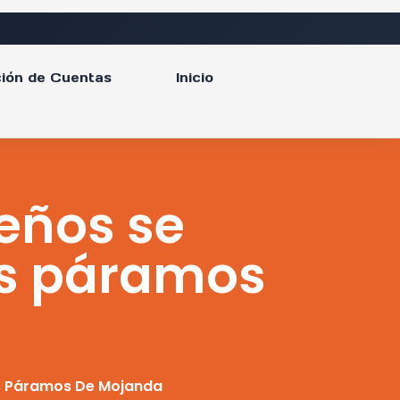
ión de Cuentas
Inicio
eños se
os páramos
os Páramos De Mojanda