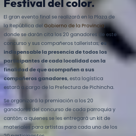
Festival del color.
El gran evento final se realizará en la Plaza de
la República del
Gobierno de la Provincia
,
donde se darán cita los 20 ganadores de este
concurso y sus compañeros talleristas;
es
indispensable la presencia de todos los
participantes de cada localidad con la
finalidad de que acompañen a sus
compañeros ganadores
, esta logística
estará a cargo de la Prefectura de Pichincha.
Se organizará la premiación a los 20
ganadores del concurso de cada parroquia y
cantón; a quienes se les entregará un kit de
materiales para artistas para cada uno de los
20 participantes.