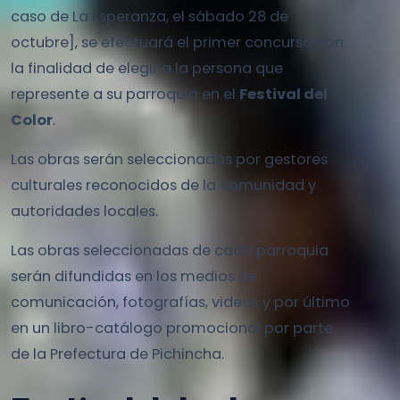
caso de La Esperanza, el sábado 28 de
octubre], se efectuará el primer concurso con
la finalidad de elegir a la persona que
represente a su parroquia en el
Festival del
Color
.
Las obras serán seleccionadas por gestores
culturales reconocidos de la comunidad y
autoridades locales.
Las obras seleccionadas de cada parroquia
serán difundidas en los medios de
comunicación, fotografías, videos y por último
en un libro-catálogo promocional por parte
de la Prefectura de Pichincha.