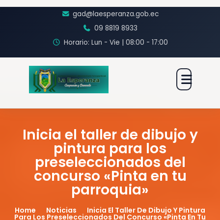
gad@laesperanza.gob.ec
09 8819 8933
Horario: Lun - Vie | 08:00 - 17:00
Inicia el taller de dibujo y
pintura para los
preseleccionados del
concurso «Pinta en tu
parroquia»
Home
Noticias
Inicia El Taller De Dibujo Y Pintura
Para Los Preseleccionados Del Concurso «Pinta En Tu