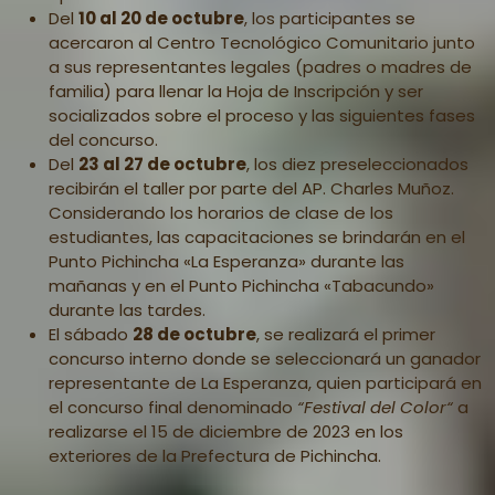
Del
10 al 20 de octubre
, los participantes se
acercaron al
Centro Tecnológico Comunitario
junto
a sus representantes legales (padres o madres de
familia) para llenar la
Hoja de Inscripción
y ser
socializados sobre el proceso y las siguientes fases
del concurso.
Del
23 al 27 de octubre
, los diez preseleccionados
recibirán el taller por parte del
AP. Charles Muñoz
.
Considerando los horarios de clase de los
estudiantes, las capacitaciones se brindarán en el
Punto Pichincha «La Esperanza»
durante las
mañanas y en el Punto Pichincha «Tabacundo»
durante las tardes.
El sábado
28 de octubre
, se realizará el primer
concurso interno donde se seleccionará un ganador
representante de La Esperanza, quien participará en
el concurso final denominado
“Festival del Color“
a
realizarse el 15 de diciembre de 2023 en los
exteriores de la
Prefectura de Pichincha
.