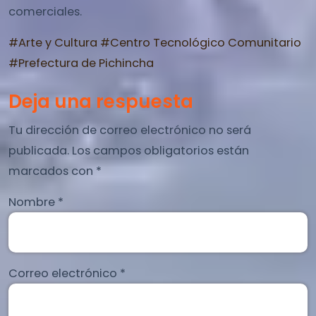
comerciales.
#Arte y Cultura
#Centro Tecnológico Comunitario
#Prefectura de Pichincha
Deja una respuesta
Tu dirección de correo electrónico no será
publicada.
Los campos obligatorios están
marcados con
*
Nombre
*
Correo electrónico
*