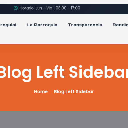
Horario: Lun - Vie | 08:00 - 17:00
roquial
La Parroquia
Transparencia
Rendic
Blog Left Sideba
Home
Blog Left Sidebar