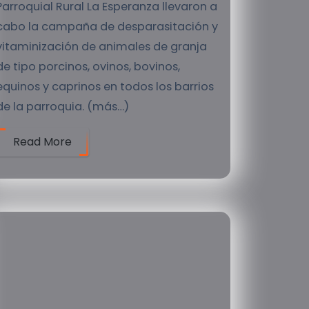
Parroquial Rural La Esperanza llevaron a
cabo la campaña de desparasitación y
vitaminización de animales de granja
de tipo porcinos, ovinos, bovinos,
equinos y caprinos en todos los barrios
de la parroquia. (más…)
Read More