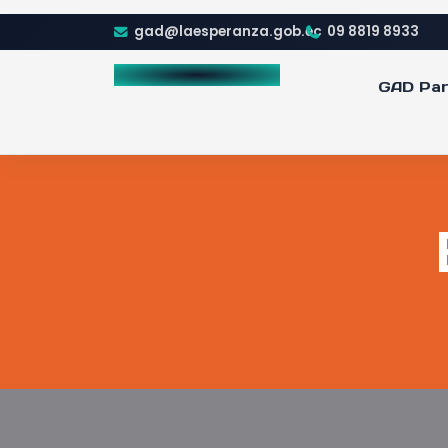
gad@laesperanza.gob.ec
09 8819 8933
GAD Par