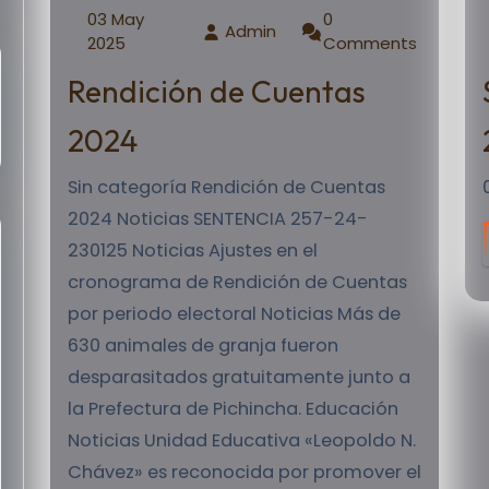
03 May
0
Admin
2025
Comments
Rendición de Cuentas
2024
Sin categoría Rendición de Cuentas
2024 Noticias SENTENCIA 257-24-
230125 Noticias Ajustes en el
cronograma de Rendición de Cuentas
por periodo electoral Noticias Más de
630 animales de granja fueron
desparasitados gratuitamente junto a
la Prefectura de Pichincha. Educación
Noticias Unidad Educativa «Leopoldo N.
Chávez» es reconocida por promover el