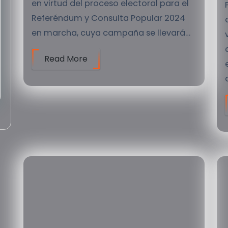
en virtud del proceso electoral para el
Referéndum y Consulta Popular 2024
en marcha, cuya campaña se llevará…
Read More