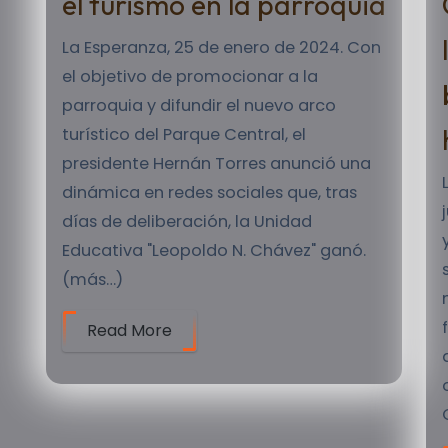
el turismo en la parroquia
La Esperanza, 25 de enero de 2024. Con
el objetivo de promocionar a la
parroquia y difundir el nuevo arco
turístico del Parque Central, el
presidente Hernán Torres anunció una
dinámica en redes sociales que, tras
días de deliberación, la Unidad
Educativa "Leopoldo N. Chávez" ganó.
(más…)
Read More