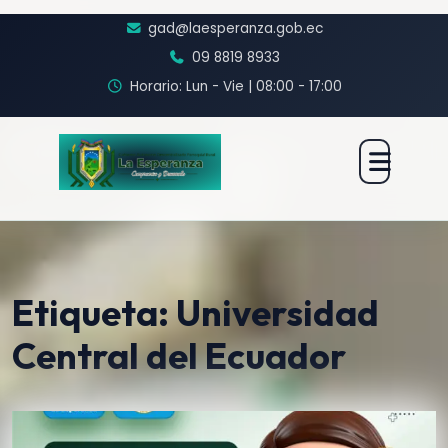
gad@laesperanza.gob.ec
09 8819 8933
Horario: Lun - Vie | 08:00 - 17:00
Etiqueta:
Universidad
Central del Ecuador