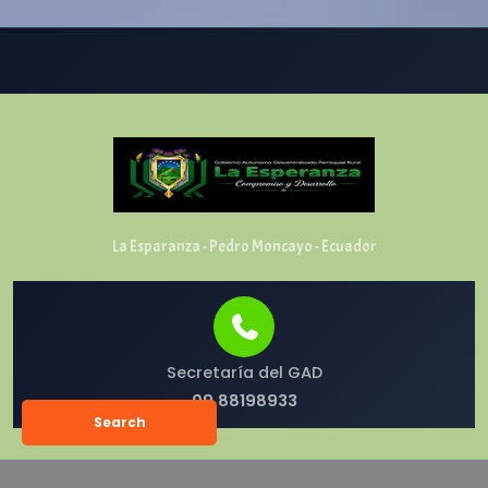
La Esparanza - Pedro Moncayo - Ecuador
Secretaría del GAD
09 88198933