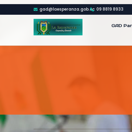
gad@laesperanza.gob.ec
09 8819 8933
GAD Par