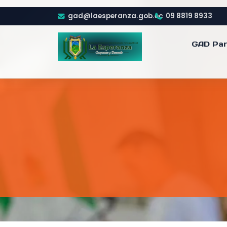
gad@laesperanza.gob.ec
09 8819 8933
GAD Par