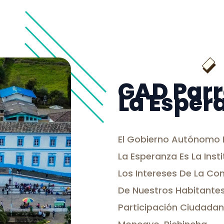
GAD Parr
La Esper
El Gobierno Autónomo D
La Esperanza Es La Ins
Los Intereses De La Co
De Nuestros Habitantes
Participación Ciudadan