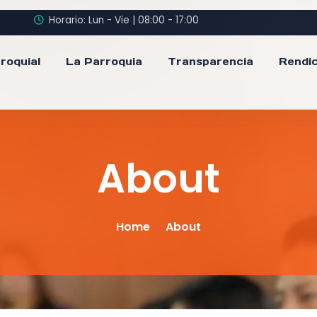
Horario: Lun - Vie | 08:00 - 17:00
roquial
La Parroquia
Transparencia
Rendic
About
Home
About